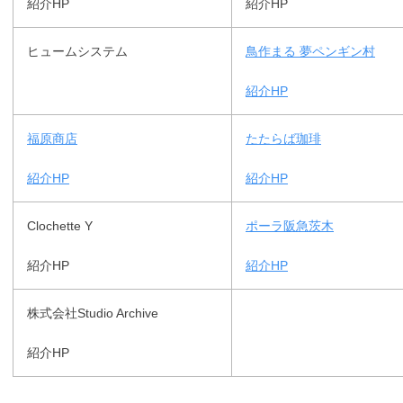
紹介HP
紹介HP
ヒュームシステム
鳥作まる 夢ペンギン村
紹介HP
福原商店
たたらば珈琲
紹介HP
紹介HP
Clochette Y
ポーラ阪急茨木
紹介HP
紹介HP
株式会社Studio Archive
紹介HP