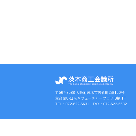
〒567-8588 大阪府茨木市岩倉町2番150号
立命館いばらきフューチャープラザ B棟 1F
TEL：072-622-6631 FAX：072-622-6632