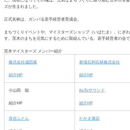
た。現在になってその魂は、元気なまちづくりに取り組む茨木市を愛
ズが生まれました。
正式名称は、ガンバる若手経営者育成会。
まちづくりイベントや、マイスターズショップ（いばたま）、にぎわ
す。茨木のまちを元気にするために取組んでいる、若手経営者の会で
茨木マイスターズ メンバー紹介
株式会社成田家
射場石利石材株式会社
紹介HP
紹介HP
小山田 聡
KoToサウンド
紹介HP
紹介HP
音吉ふとん
たかま酒店