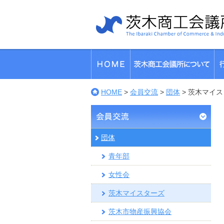
HOME
>
会員交流
>
団体
>
茨木マイス
団体
青年部
女性会
茨木マイスターズ
茨木市物産振興協会