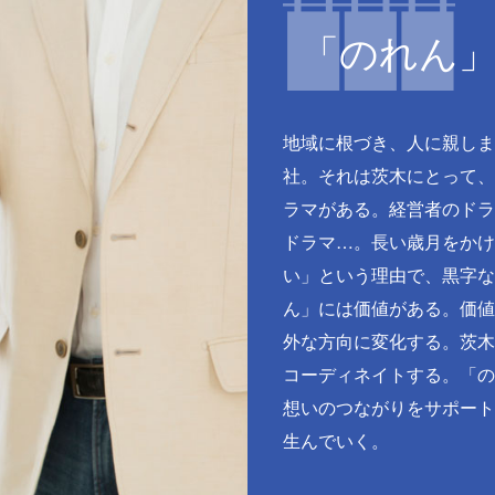
「のれん
地域に根づき、人に親しま
社。それは茨木にとって、
ラマがある。経営者のドラ
ドラマ…。長い歳月をかけ
い」という理由で、黒字な
ん」には価値がある。価値
外な方向に変化する。茨木
コーディネイトする。「の
想いのつながりをサポート
生んでいく。