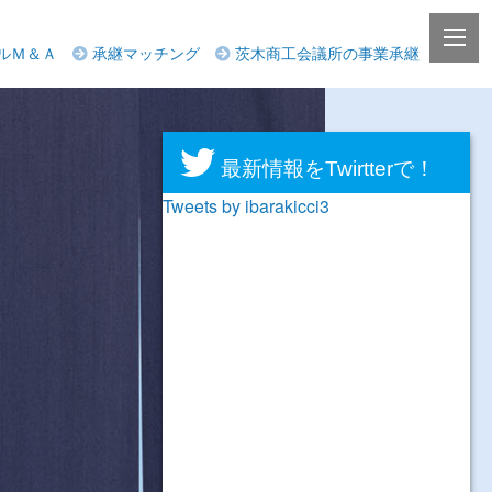
ルＭ＆Ａ
承継マッチング
茨木商工会議所の事業承継
最新情報をTwirtterで！
Tweets by ibarakicci3