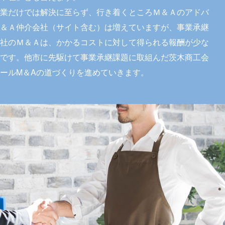
業だけでは解決に至らず、行き着くところＭ＆Ａのアドバ
＆Ａ仲介会社（サイト含む）は増えていますが、事業承継
社のＭ＆Ａは、かかるコストに対して得られる報酬が少な
です。他市に先駆けて事業承継課題に取組んだ茨木商工会
ールM＆Aの道づくりを進めていきます。