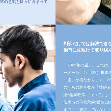
継の意識も徐々に高まって
相談だけでは解決でき
他市に先駆けて取り組
「2025年の崖」。これ
ーメーション（DX）推進
「崖」が横たわります。2
のうちの約半数が「後継者
継･創業政策について」よ
茨木市の事業承継相談にお
すでに「未定」ではなく「