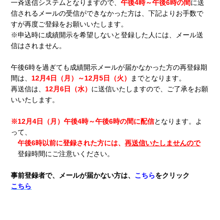
一斉送信システムとなりますので、
午後4時～午後6時の間
に送
信されるメールの受信ができなかった
方は、下記よりお手数で
すが再度
ご登録をお願いいたします。
※申込時に成績開示を希望しないと登録した人には、メール送
信はされません。
午後6時を過ぎても成績開示メールが届かなかった方の
再登録期
間は、
12
月4日（月）～12月5日（火）
までとなります。
再送信は、
12月6日（水）
に送信いたしますので、
ご了承をお願
いいたします。
※12月4日（月）午後4時～午後6時の間に配信
となります。よ
って、
午後6時以前に登録された方には、
再送信いたしませんので
登録時間にご注意いください。
事前登録者で、メールが届かない方は、
こちら
をクリック
こちら