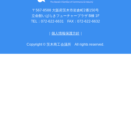
〒567-8588 大阪府茨木市岩倉町2番150号
立命館いばらきフューチャープラザ B棟 1F
TEL：072-622-6631 FAX：072-622-6632
｜
個人情報保護方針
｜
Copyright © 茨木商工会議所 All rights reserved.