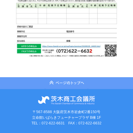
〒567-8588 大阪府茨木市岩倉町2番150号
立命館いばらきフューチャープラザ B棟 1F
TEL：072-622-6631 FAX：072-622-6632