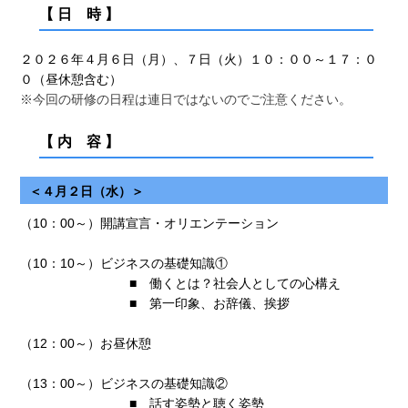
【 日 時 】
２０２６年４月６日（月）、７日（火）１０：００～１７：０
０（昼休憩含む）
※今回の研修の日程は連日ではないのでご注意ください。
【 内 容 】
＜４月２日（水）＞
（10：00～）開講宣言・オリエンテーション
（10：10～）ビジネスの基礎知識①
■ 働くとは？社会人としての心構え
■ 第一印象、お辞儀、挨拶
（12：00～）お昼休憩
（13：00～）ビジネスの基礎知識②
■ 話す姿勢と聴く姿勢