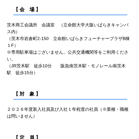
【 会 場 】
茨木商工会議所 会議室 （立命館大学大阪いばらきキャンパ
ス内）
（茨木市岩倉町2-150 立命館いばらきフューチャープラザB棟
１F）
※専用駐車場はございません。公共交通機関等をご利用くださ
い。
（JR茨木駅 徒歩10分 阪急南茨木駅・モノレール南茨木
駅 徒歩15分）
【 対 象 】
２０２６年度新入社員及び入社１年程度の社員（※業種・職種
は問いません）
【 定 員 】